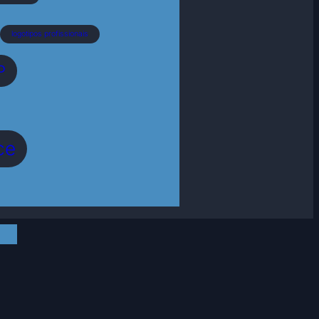
logotipos profissionais
P
ce