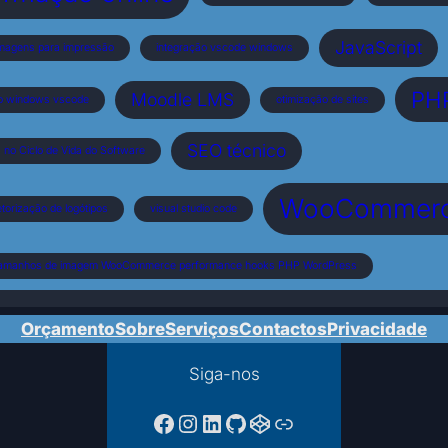
JavaScript
magens para impressão
integração vscode windows
PH
Moodle LMS
o windows vscode
otimização de sites
SEO técnico
no Ciclo de Vida do Software
WooCommer
torização de logótipos
visual studio code
tamanhos de imagem WooCommerce performance hooks PHP WordPress
Orçamento
Sobre
Serviços
Contactos
Privacidade
Siga-nos
Facebook da PTPAC
Instagram
LinkedIn
GitHub
CodePen
Ligação