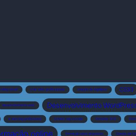
CSS3
nding visual
criar sites profissionais
criação de logótipos
Desenvolvimento WordPress 
desenvolvimento web
e-learning profissional
ficheiro reg vscode
formatos SVG
form
ormação online
formação para empresas
Gestão de C