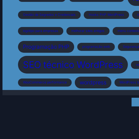
Gestão de Segredos e Credenciais
Hooks PHP WordPress
i
logótipo para empresas
melhorar sites antigos
menu context
Programação PHP
programação web
Segurança 
SEO técnico WordPress
ve
wordpress
WooCommerce performance
WordPress 