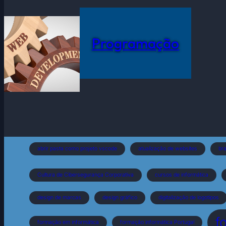
Programação
abrir pasta como projeto vscode
atualização de websites
bra
Cultura de Cibersegurança Corporativa
cursos de informática
design de marcas
design gráfico
digitalização de logotipos
f
formação em informática
formação informática Portugal