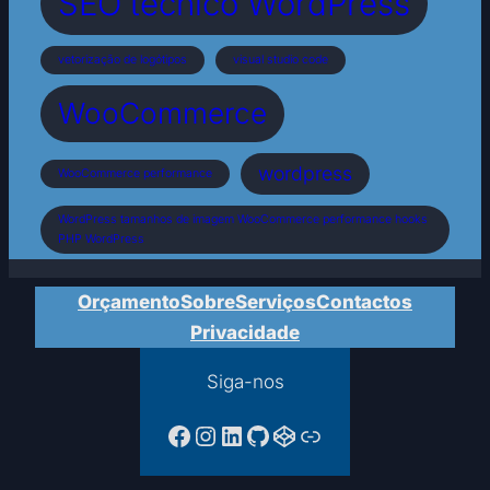
SEO técnico WordPress
vetorização de logótipos
visual studio code
WooCommerce
wordpress
WooCommerce performance
WordPress tamanhos de imagem WooCommerce performance hooks
PHP WordPress
Orçamento
Sobre
Serviços
Contactos
Privacidade
Siga-nos
Facebook da PTPAC
Instagram
LinkedIn
GitHub
CodePen
Ligação