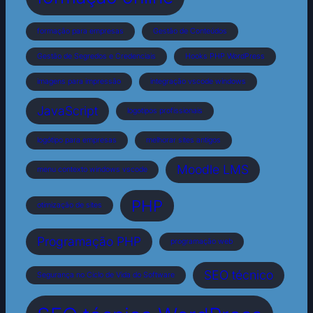
formação para empresas
Gestão de Conteúdos
Gestão de Segredos e Credenciais
Hooks PHP WordPress
imagens para impressão
integração vscode windows
JavaScript
logotipos profissionais
logótipo para empresas
melhorar sites antigos
Moodle LMS
menu contexto windows vscode
PHP
otimização de sites
Programação PHP
programação web
SEO técnico
Segurança no Ciclo de Vida do Software