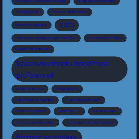
abrir pasta como projeto vscode
atualização de websites
branding visual
criar sites profissionais
CSS3
criação de logótipos
Cultura de Cibersegurança Corporativa
cursos de informática
desenvolvimento web
Desenvolvimento WordPress
profissional
design de marcas
design gráfico
digitalização de logotipos
e-learning profissional
ficheiro reg vscode
formatos SVG
formação digital
formação em informática
formação informática Portugal
formação online