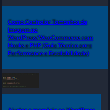
Como Controlar Tamanhos de
Imagem no
WordPress/WooCommerce com
Hooks e PHP (Guia Técnico para
Performance e Escalabilidade)
Ajustar a memória no WordPress