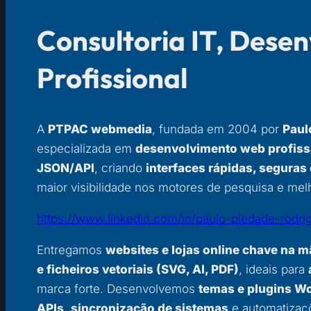
Consultoria IT, Dese
Profissional
A
PTPAC webmedia
, fundada em 2004 por
Paul
especializada em
desenvolvimento web profiss
JSON/API
, criando
interfaces rápidas, seguras 
maior visibilidade nos motores de pesquisa e melh
https://www.linkedin.com/in/paulo-piedade-rodr
Entregamos
websites e lojas online chave na 
e ficheiros vetoriais (SVG, AI, PDF)
, ideais para
marca forte. Desenvolvemos
temas e plugins 
APIs
,
sincronização de sistemas
e automatizaçõ