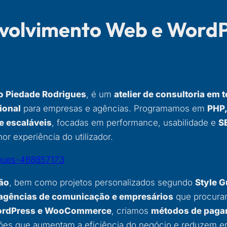
nvolvimento Web e Word
o Piedade Rodrigues
, é um
atelier de consultoria em
ional
para empresas e agências. Programamos em
PHP,
e escaláveis
, focadas em performance, usabilidade e
S
or experiência do utilizador.
igues-468857173
mão
, bem como projetos personalizados segundo
Style G
agências de comunicação e empresários
que procuram
WordPress e WooCommerce
, criamos
métodos de paga
es que aumentam a eficiência do negócio e reduzem er