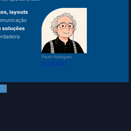
gos, layouts
comunicação
u soluções
rdadeira
Paulo Rodrigues
91 248 65 87