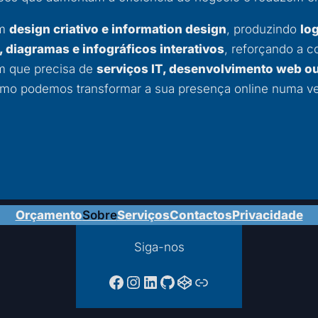
om
design criativo e information design
, produzindo
lo
, diagramas e infográficos interativos
, reforçando a 
em que precisa de
serviços IT, desenvolvimento web o
mo podemos transformar a sua presença online numa ve
Orçamento
Sobre
Serviços
Contactos
Privacidade
Siga-nos
Facebook da PTPAC
Instagram
LinkedIn
GitHub
CodePen
Ligação