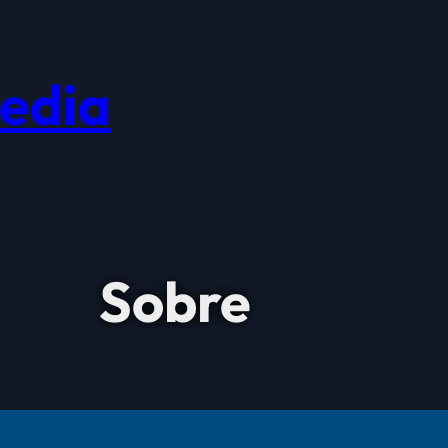
edia
Sobre