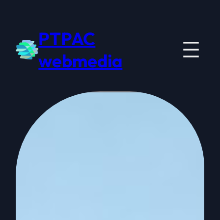
PTPAC
webmedia