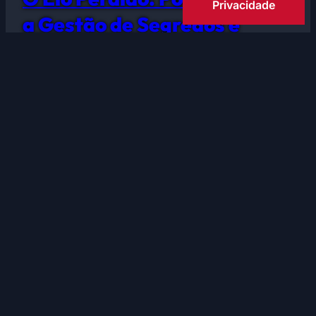
Privacidade
a Gestão de Segredos é
Responsabilidade de Todos?
No ecossistema da cibersegurança, existe um
erro clássico que tem deitado por terra as
defesas das maiores organizações: a partilha e
o armazenamento indevido de “segredos” –
como chaves de API, senhas de bases de
dados e certificados digitais. Para que uma
empresa seja resiliente, não basta ter uma
firewall potente; é necessário que Utilizadores,
…
Saiba mais