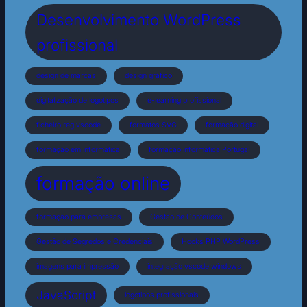
Desenvolvimento WordPress
profissional
design de marcas
design gráfico
digitalização de logotipos
e-learning profissional
ficheiro reg vscode
formatos SVG
formação digital
formação em informática
formação informática Portugal
formação online
formação para empresas
Gestão de Conteúdos
Gestão de Segredos e Credenciais
Hooks PHP WordPress
imagens para impressão
integração vscode windows
JavaScript
logotipos profissionais