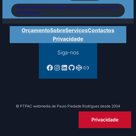
WordPress tamanhos de imagem WooCommerce performance hooks
PHP WordPress
Orçamento
Sobre
Serviços
Contactos
Privacidade
Siga-nos
Facebook da PTPAC
Instagram
LinkedIn
GitHub
CodePen
Ligação
© PTPAC webmedia de Paulo Piedade Rodrigues desde 2004
Privacidade