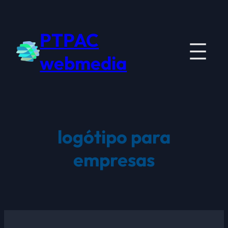
Saltar
para
PTPAC
o
conteúdo
webmedia
logótipo para
empresas