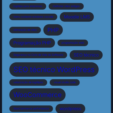
logótipo para empresas
melhorar sites antigos
Moodle LMS
menu contexto windows vscode
PHP
otimização de sites
Programação PHP
programação web
SEO técnico
Segurança no Ciclo de Vida do Software
SEO técnico WordPress
vetorização de logótipos
visual studio code
WooCommerce
wordpress
WooCommerce performance