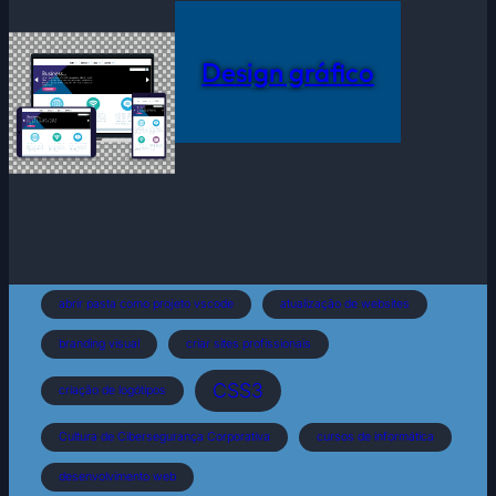
Design gráfico
abrir pasta como projeto vscode
atualização de websites
branding visual
criar sites profissionais
CSS3
criação de logótipos
Cultura de Cibersegurança Corporativa
cursos de informática
desenvolvimento web