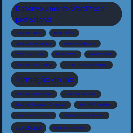
Desenvolvimento WordPress
profissional
design de marcas
design gráfico
digitalização de logotipos
e-learning profissional
ficheiro reg vscode
formatos SVG
formação digital
formação em informática
formação informática Portugal
formação online
formação para empresas
Gestão de Conteúdos
Gestão de Segredos e Credenciais
Hooks PHP WordPress
imagens para impressão
integração vscode windows
JavaScript
logotipos profissionais