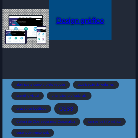
Design gráfico
abrir pasta como projeto vscode
atualização de websites
branding visual
criar sites profissionais
CSS3
criação de logótipos
Cultura de Cibersegurança Corporativa
cursos de informática
desenvolvimento web