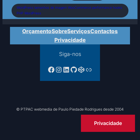
WordPress tamanhos de imagem WooCommerce performance hooks
PHP WordPress
Orçamento
Sobre
Serviços
Contactos
Privacidade
Siga-nos
Facebook da PTPAC
Instagram
LinkedIn
GitHub
CodePen
Ligação
© PTPAC webmedia de Paulo Piedade Rodrigues desde 2004
Privacidade