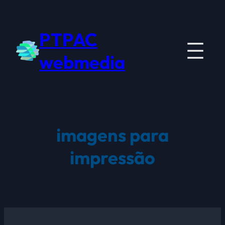
Saltar
para
PTPAC
o
conteúdo
webmedia
imagens para
impressão