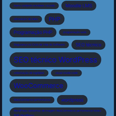
Moodle LMS
menu contexto windows vscode
PHP
otimização de sites
Programação PHP
programação web
SEO técnico
Segurança no Ciclo de Vida do Software
SEO técnico WordPress
vetorização de logótipos
visual studio code
WooCommerce
wordpress
WooCommerce performance
WordPress tamanhos de imagem WooCommerce performance hooks
PHP WordPress