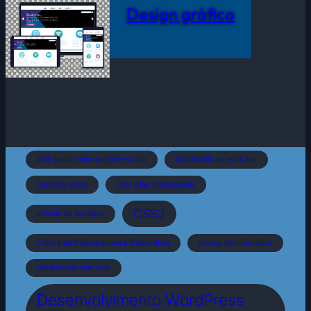
Design gráfico
abrir pasta como projeto vscode
atualização de websites
branding visual
criar sites profissionais
CSS3
criação de logótipos
Cultura de Cibersegurança Corporativa
cursos de informática
desenvolvimento web
Desenvolvimento WordPress