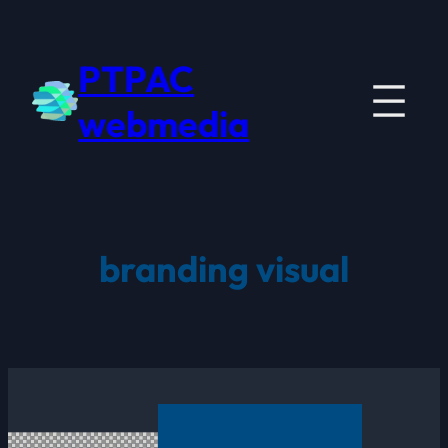
Saltar
para
PTPAC
o
conteúdo
webmedia
branding visual