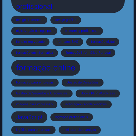
profissional
design de marcas
design gráfico
digitalização de logotipos
e-learning profissional
ficheiro reg vscode
formatos SVG
formação digital
formação em informática
formação informática Portugal
formação online
formação para empresas
Gestão de Conteúdos
Gestão de Segredos e Credenciais
Hooks PHP WordPress
imagens para impressão
integração vscode windows
JavaScript
logotipos profissionais
logótipo para empresas
melhorar sites antigos