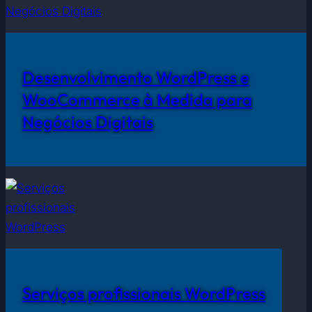
Desenvolvimento WordPress e
WooCommerce à Medida para
Negócios Digitais
Serviços profissionais WordPress