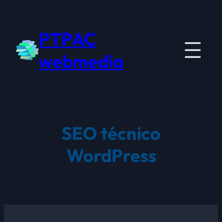
Saltar
para
PTPAC
o
conteúdo
webmedia
SEO técnico
WordPress