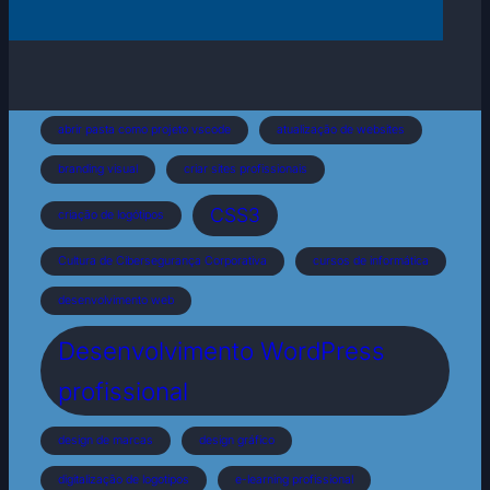
abrir pasta como projeto vscode
atualização de websites
branding visual
criar sites profissionais
CSS3
criação de logótipos
Cultura de Cibersegurança Corporativa
cursos de informática
desenvolvimento web
Desenvolvimento WordPress
profissional
design de marcas
design gráfico
digitalização de logotipos
e-learning profissional