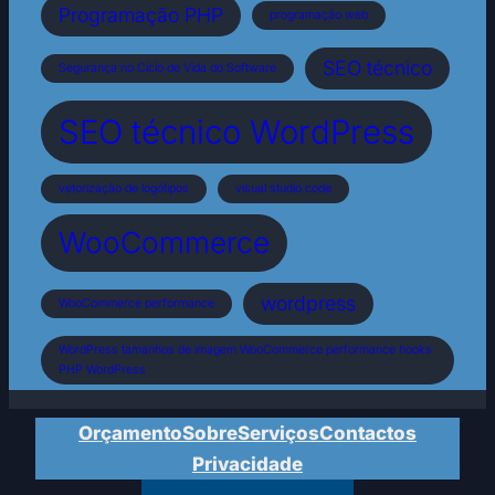
Programação PHP
programação web
SEO técnico
Segurança no Ciclo de Vida do Software
SEO técnico WordPress
vetorização de logótipos
visual studio code
WooCommerce
wordpress
WooCommerce performance
WordPress tamanhos de imagem WooCommerce performance hooks
PHP WordPress
Orçamento
Sobre
Serviços
Contactos
Privacidade