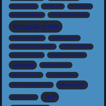
ficheiro reg vscode
formatos SVG
formação digital
formação em informática
formação informática Portugal
formação online
formação para empresas
Gestão de Conteúdos
Gestão de Segredos e Credenciais
Hooks PHP WordPress
imagens para impressão
integração vscode windows
JavaScript
logotipos profissionais
logótipo para empresas
melhorar sites antigos
Moodle LMS
menu contexto windows vscode
PHP
otimização de sites