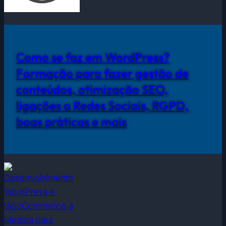
Como se faz em WordPress?
Formação para fazer gestão de
conteúdos, otimização SEO,
ligações a Redes Sociais, RGPD,
boas práticas e mais