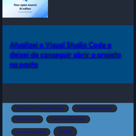
Atualizei o Visual Studio Code e
deixei de conseguir abrir o projeto
na pasta
abrir pasta como projeto vscode
atualização de websites
branding visual
criar sites profissionais
CSS3
criação de logótipos