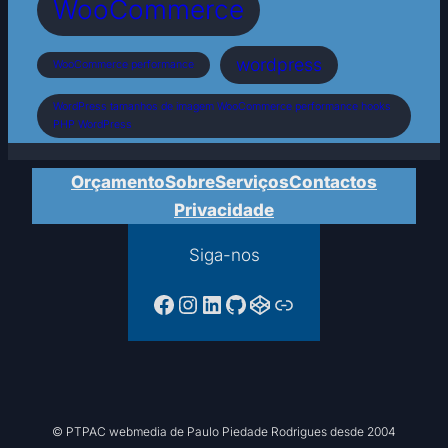
WooCommerce
wordpress
WooCommerce performance
WordPress tamanhos de imagem WooCommerce performance hooks
PHP WordPress
Orçamento
Sobre
Serviços
Contactos
Privacidade
Siga-nos
Facebook da PTPAC
Instagram
LinkedIn
GitHub
CodePen
Ligação
© PTPAC webmedia de Paulo Piedade Rodrigues desde 2004