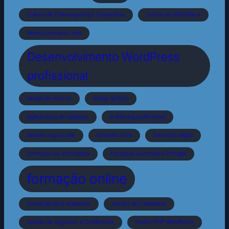
Cultura de Cibersegurança Corporativa
cursos de informática
desenvolvimento web
Desenvolvimento WordPress
profissional
design de marcas
design gráfico
digitalização de logotipos
e-learning profissional
ficheiro reg vscode
formatos SVG
formação digital
formação em informática
formação informática Portugal
formação online
formação para empresas
Gestão de Conteúdos
Gestão de Segredos e Credenciais
Hooks PHP WordPress