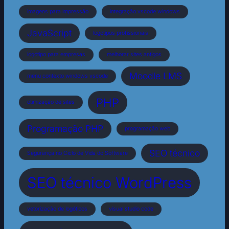
imagens para impressão
integração vscode windows
JavaScript
logotipos profissionais
logótipo para empresas
melhorar sites antigos
Moodle LMS
menu contexto windows vscode
PHP
otimização de sites
Programação PHP
programação web
SEO técnico
Segurança no Ciclo de Vida do Software
SEO técnico WordPress
vetorização de logótipos
visual studio code