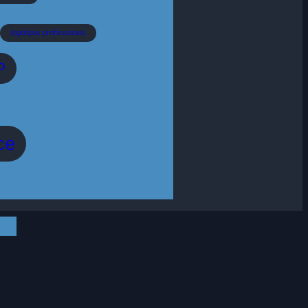
logotipos profissionais
P
ce