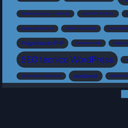
Gestão de Segredos e Credenciais
Hooks PHP WordPress
i
logótipo para empresas
melhorar sites antigos
menu context
Programação PHP
programação web
Segurança 
SEO técnico WordPress
ve
wordpress
WooCommerce performance
WordPress 