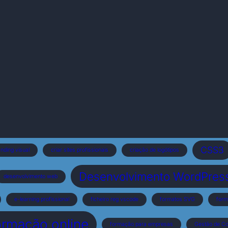
CSS3
nding visual
criar sites profissionais
criação de logótipos
Desenvolvimento WordPress 
desenvolvimento web
e-learning profissional
ficheiro reg vscode
formatos SVG
form
ormação online
formação para empresas
Gestão de C