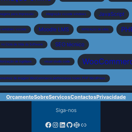
JavaScript
magens para impressão
integração vscode windows
PH
Moodle LMS
o windows vscode
otimização de sites
SEO técnico
no Ciclo de Vida do Software
WooCommer
torização de logótipos
visual studio code
tamanhos de imagem WooCommerce performance hooks PHP WordPress
Orçamento
Sobre
Serviços
Contactos
Privacidade
Siga-nos
Facebook da PTPAC
Instagram
LinkedIn
GitHub
CodePen
Ligação