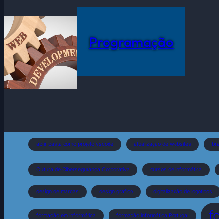
Programação
abrir pasta como projeto vscode
atualização de websites
bra
Cultura de Cibersegurança Corporativa
cursos de informática
design de marcas
design gráfico
digitalização de logotipos
f
formação em informática
formação informática Portugal