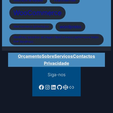
vetorização de logótipos
visual studio code
WooCommerce
wordpress
WooCommerce performance
WordPress tamanhos de imagem WooCommerce performance hooks
PHP WordPress
Orçamento
Sobre
Serviços
Contactos
Privacidade
Siga-nos
Facebook da PTPAC
Instagram
LinkedIn
GitHub
CodePen
Ligação