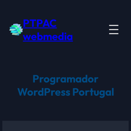
Saltar
para
PTPAC
o
conteúdo
webmedia
Programador
WordPress Portugal