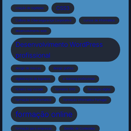
CSS3
criação de logótipos
Cultura de Cibersegurança Corporativa
cursos de informática
desenvolvimento web
Desenvolvimento WordPress
profissional
design de marcas
design gráfico
digitalização de logotipos
e-learning profissional
ficheiro reg vscode
formatos SVG
formação digital
formação em informática
formação informática Portugal
formação online
formação para empresas
Gestão de Conteúdos