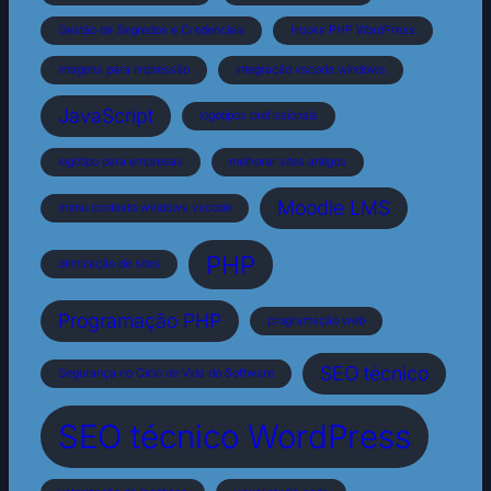
Gestão de Segredos e Credenciais
Hooks PHP WordPress
imagens para impressão
integração vscode windows
JavaScript
logotipos profissionais
logótipo para empresas
melhorar sites antigos
Moodle LMS
menu contexto windows vscode
PHP
otimização de sites
Programação PHP
programação web
SEO técnico
Segurança no Ciclo de Vida do Software
SEO técnico WordPress