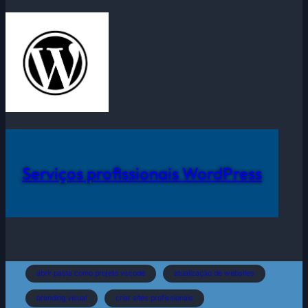
Serviços profissionais WordPress
abrir pasta como projeto vscode
atualização de websites
branding visual
criar sites profissionais