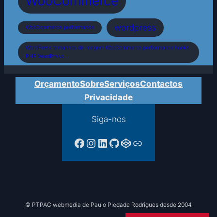
WooCommerce
wordpress
WooCommerce performance
WordPress tamanhos de imagem WooCommerce performance hooks
PHP WordPress
Orçamento
Sobre
Serviços
Contactos
Privacidade
Siga-nos
Facebook da PTPAC
Instagram
LinkedIn
GitHub
CodePen
Ligação
© PTPAC webmedia de Paulo Piedade Rodrigues desde 2004