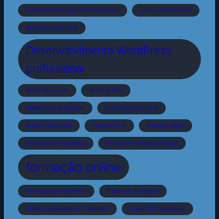
Cultura de Cibersegurança Corporativa
cursos de informática
desenvolvimento web
Desenvolvimento WordPress
profissional
design de marcas
design gráfico
digitalização de logotipos
e-learning profissional
ficheiro reg vscode
formatos SVG
formação digital
formação em informática
formação informática Portugal
formação online
formação para empresas
Gestão de Conteúdos
Gestão de Segredos e Credenciais
Hooks PHP WordPress