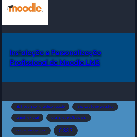
Instalação e Personalização
Profissional de Moodle LMS
abrir pasta como projeto vscode
atualização de websites
branding visual
criar sites profissionais
CSS3
criação de logótipos