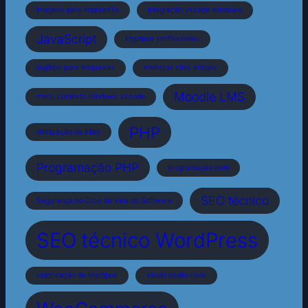
imagens para impressão
integração vscode windows
JavaScript
logotipos profissionais
logótipo para empresas
melhorar sites antigos
Moodle LMS
menu contexto windows vscode
PHP
otimização de sites
Programação PHP
programação web
SEO técnico
Segurança no Ciclo de Vida do Software
SEO técnico WordPress
vetorização de logótipos
visual studio code