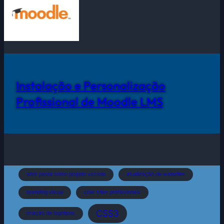
Instalação e Personalização
Profissional de Moodle LMS
abrir pasta como projeto vscode
atualização de websites
branding visual
criar sites profissionais
CSS3
criação de logótipos