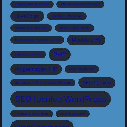
imagens para impressão
integração vscode windows
JavaScript
logotipos profissionais
logótipo para empresas
melhorar sites antigos
Moodle LMS
menu contexto windows vscode
PHP
otimização de sites
Programação PHP
programação web
SEO técnico
Segurança no Ciclo de Vida do Software
SEO técnico WordPress
vetorização de logótipos
visual studio code