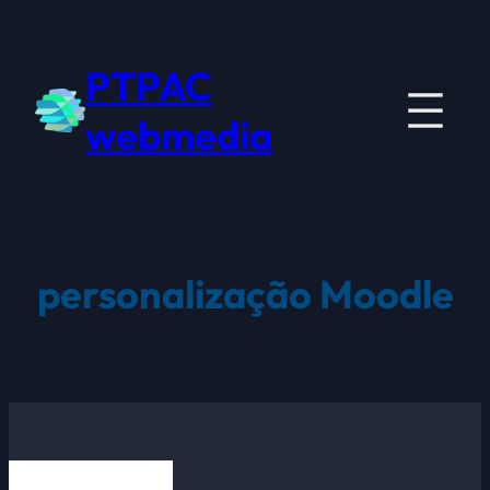
Saltar
para
PTPAC
o
conteúdo
webmedia
personalização Moodle