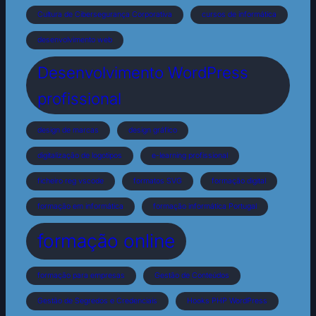
Cultura de Cibersegurança Corporativa
cursos de informática
desenvolvimento web
Desenvolvimento WordPress
profissional
design de marcas
design gráfico
digitalização de logotipos
e-learning profissional
ficheiro reg vscode
formatos SVG
formação digital
formação em informática
formação informática Portugal
formação online
formação para empresas
Gestão de Conteúdos
Gestão de Segredos e Credenciais
Hooks PHP WordPress