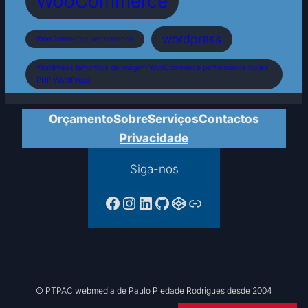
WooCommerce
wordpress
WooCommerce performance
WordPress tamanhos de imagem WooCommerce performance hooks
PHP WordPress
Orçamento
Sobre
Serviços
Contactos
Privacidade
Siga-nos
Facebook da PTPAC
Instagram
LinkedIn
GitHub
CodePen
Ligação
© PTPAC webmedia de Paulo Piedade Rodrigues desde 2004