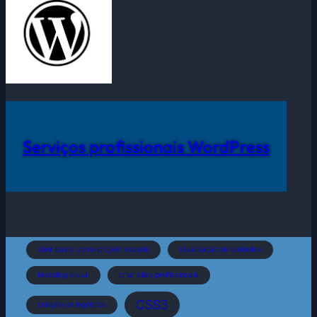
Serviços profissionais WordPress
abrir pasta como projeto vscode
atualização de websites
branding visual
criar sites profissionais
CSS3
criação de logótipos