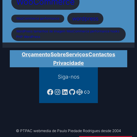
WooCommerce
wordpress
WooCommerce performance
WordPress tamanhos de imagem WooCommerce performance hooks
PHP WordPress
Orçamento
Sobre
Serviços
Contactos
Privacidade
Siga-nos
Facebook da PTPAC
Instagram
LinkedIn
GitHub
CodePen
Ligação
© PTPAC webmedia de Paulo Piedade Rodrigues desde 2004