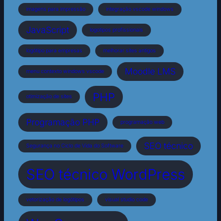
imagens para impressão
integração vscode windows
JavaScript
logotipos profissionais
logótipo para empresas
melhorar sites antigos
Moodle LMS
menu contexto windows vscode
PHP
otimização de sites
Programação PHP
programação web
SEO técnico
Segurança no Ciclo de Vida do Software
SEO técnico WordPress
vetorização de logótipos
visual studio code