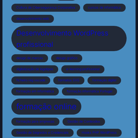
Cultura de Cibersegurança Corporativa
cursos de informática
desenvolvimento web
Desenvolvimento WordPress
profissional
design de marcas
design gráfico
digitalização de logotipos
e-learning profissional
ficheiro reg vscode
formatos SVG
formação digital
formação em informática
formação informática Portugal
formação online
formação para empresas
Gestão de Conteúdos
Gestão de Segredos e Credenciais
Hooks PHP WordPress