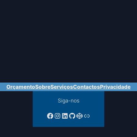
Orçamento
Sobre
Serviços
Contactos
Privacidade
Siga-nos
Facebook da PTPAC
Instagram
LinkedIn
GitHub
CodePen
Ligação